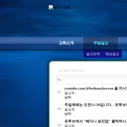
교회소개
주일설교
설교요약
영상설교
207개(1/11페이지)
No
youtube.com/@bethanykorean 을
207
설교자:
날짜:
주일예배는 오전11:30입니다. - 유투
206
설교자:
날짜:
유투브에서 "베다니 송진엽" 클릭하시
205
설교자: